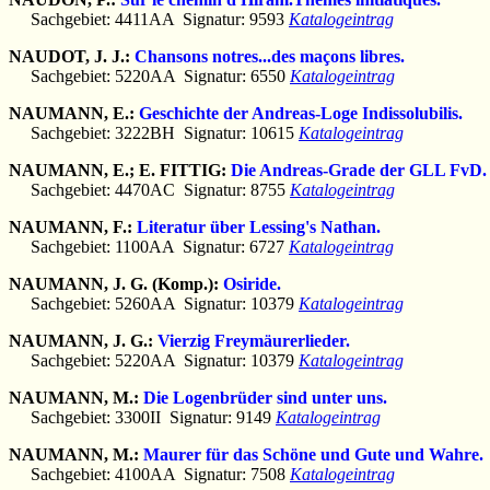
Sachgebiet: 4411AA Signatur: 9593
Katalogeintrag
NAUDOT, J. J.:
Chansons notres...des maçons libres.
Sachgebiet: 5220AA Signatur: 6550
Katalogeintrag
NAUMANN, E.:
Geschichte der Andreas-Loge Indissolubilis.
Sachgebiet: 3222BH Signatur: 10615
Katalogeintrag
NAUMANN, E.; E. FITTIG:
Die Andreas-Grade der GLL FvD.
Sachgebiet: 4470AC Signatur: 8755
Katalogeintrag
NAUMANN, F.:
Literatur über Lessing's Nathan.
Sachgebiet: 1100AA Signatur: 6727
Katalogeintrag
NAUMANN, J. G. (Komp.):
Osiride.
Sachgebiet: 5260AA Signatur: 10379
Katalogeintrag
NAUMANN, J. G.:
Vierzig Freymäurerlieder.
Sachgebiet: 5220AA Signatur: 10379
Katalogeintrag
NAUMANN, M.:
Die Logenbrüder sind unter uns.
Sachgebiet: 3300II Signatur: 9149
Katalogeintrag
NAUMANN, M.:
Maurer für das Schöne und Gute und Wahre.
Sachgebiet: 4100AA Signatur: 7508
Katalogeintrag