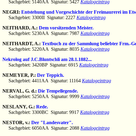
Sachgebiet: 5140AA Signatur: 5427
Katalogeintrag
NEGRI:
Entstehung und Vorgeschichte der Freimaurerei im Etsc
Sachgebiet: 3300II Signatur: 2227
Katalogeintrag
NEITHARD, A.:
Dem vorsitzenden Meister.
Sachgebiet: 5230AA Signatur: 7987
Katalogeintrag
NEITHARDT, A.:
Textbuch zu der Sammlung beliebter Frm.-G
Sachgebiet: 5220AA Signatur: 8035
Katalogeintrag
Nekrolog auf J.C.Bluntschli am 28.1.1882...
Sachgebiet: 3420BP Signatur: 6915
Katalogeintrag
NEMEYER, P.:
Der Teppich.
Sachgebiet: 4411AA Signatur: 11164
Katalogeintrag
NERVAL, G. d.:
Die Tempellegende.
Sachgebiet: 5250AA Signatur: 9999
Katalogeintrag
NESLANY, G.:
Rede.
Sachgebiet: 3300BC Signatur: 9917
Katalogeintrag
NESTOR, v.:
Der "Landesvater".
Sachgebiet: 6050AA Signatur: 2088
Katalogeintrag