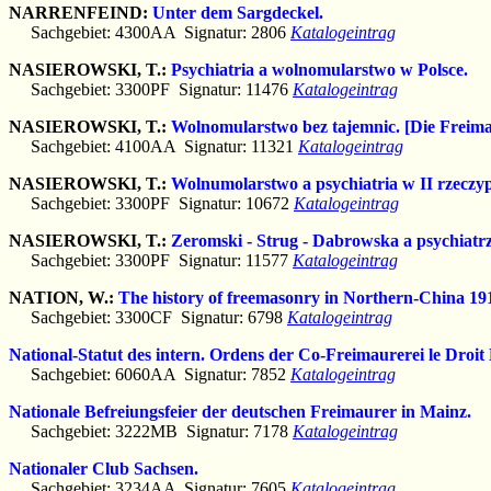
NARRENFEIND:
Unter dem Sargdeckel.
Sachgebiet: 4300AA Signatur: 2806
Katalogeintrag
NASIEROWSKI, T.:
Psychiatria a wolnomularstwo w Polsce.
Sachgebiet: 3300PF Signatur: 11476
Katalogeintrag
NASIEROWSKI, T.:
Wolnomularstwo bez tajemnic. [Die Freima
Sachgebiet: 4100AA Signatur: 11321
Katalogeintrag
NASIEROWSKI, T.:
Wolnumolarstwo a psychiatria w II rzeczypo
Sachgebiet: 3300PF Signatur: 10672
Katalogeintrag
NASIEROWSKI, T.:
Zeromski - Strug - Dabrowska a psychiatr
Sachgebiet: 3300PF Signatur: 11577
Katalogeintrag
NATION, W.:
The history of freemasonry in Northern-China 19
Sachgebiet: 3300CF Signatur: 6798
Katalogeintrag
National-Statut des intern. Ordens der Co-Freimaurerei le Droi
Sachgebiet: 6060AA Signatur: 7852
Katalogeintrag
Nationale Befreiungsfeier der deutschen Freimaurer in Mainz.
Sachgebiet: 3222MB Signatur: 7178
Katalogeintrag
Nationaler Club Sachsen.
Sachgebiet: 3234AA Signatur: 7605
Katalogeintrag