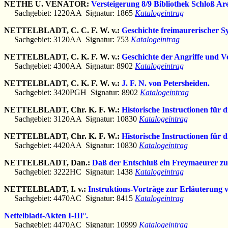
NETHE U. VENATOR:
Versteigerung 8/9 Bibliothek Schloß Are
Sachgebiet: 1220AA Signatur: 1865
Katalogeintrag
NETTELBLADT, C. C. F. W. v.:
Geschichte freimaurerischer S
Sachgebiet: 3120AA Signatur: 753
Katalogeintrag
NETTELBLADT, C. K. F. W. v.:
Geschichte der Angriffe und 
Sachgebiet: 4300AA Signatur: 8902
Katalogeintrag
NETTELBLADT, C. K. F. W. v.:
J. F. N. von Petersheiden.
Sachgebiet: 3420PGH Signatur: 8902
Katalogeintrag
NETTELBLADT, Chr. K. F. W.:
Historische Instructionen für
Sachgebiet: 3120AA Signatur: 10830
Katalogeintrag
NETTELBLADT, Chr. K. F. W.:
Historische Instructionen für
Sachgebiet: 4420AA Signatur: 10830
Katalogeintrag
NETTELBLADT, Dan.:
Daß der Entschluß ein Freymaeurer zu
Sachgebiet: 3222HC Signatur: 1438
Katalogeintrag
NETTELBLADT, I. v.:
Instruktions-Vorträge zur Erläuterung v
Sachgebiet: 4470AC Signatur: 8415
Katalogeintrag
Nettelbladt-Akten I-III°.
Sachgebiet: 4470AC Signatur: 10999
Katalogeintrag