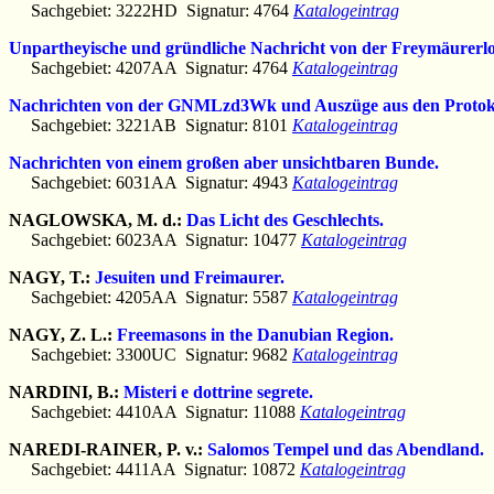
Sachgebiet: 3222HD Signatur: 4764
Katalogeintrag
Unpartheyische und gründliche Nachricht von der Freymäurerlo
Sachgebiet: 4207AA Signatur: 4764
Katalogeintrag
Nachrichten von der GNMLzd3Wk und Auszüge aus den Protoko
Sachgebiet: 3221AB Signatur: 8101
Katalogeintrag
Nachrichten von einem großen aber unsichtbaren Bunde.
Sachgebiet: 6031AA Signatur: 4943
Katalogeintrag
NAGLOWSKA, M. d.:
Das Licht des Geschlechts.
Sachgebiet: 6023AA Signatur: 10477
Katalogeintrag
NAGY, T.:
Jesuiten und Freimaurer.
Sachgebiet: 4205AA Signatur: 5587
Katalogeintrag
NAGY, Z. L.:
Freemasons in the Danubian Region.
Sachgebiet: 3300UC Signatur: 9682
Katalogeintrag
NARDINI, B.:
Misteri e dottrine segrete.
Sachgebiet: 4410AA Signatur: 11088
Katalogeintrag
NAREDI-RAINER, P. v.:
Salomos Tempel und das Abendland.
Sachgebiet: 4411AA Signatur: 10872
Katalogeintrag