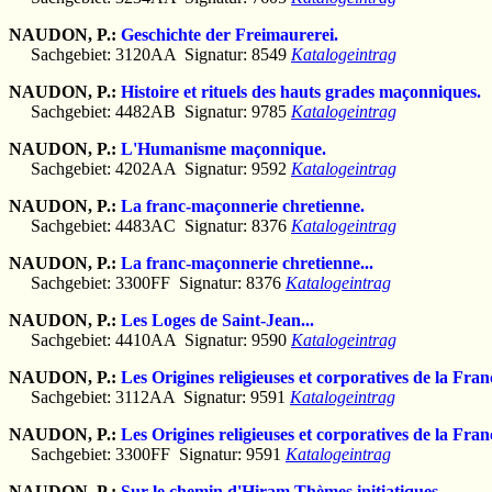
NAUDON, P.:
Geschichte der Freimaurerei.
Sachgebiet: 3120AA Signatur: 8549
Katalogeintrag
NAUDON, P.:
Histoire et rituels des hauts grades maçonniques.
Sachgebiet: 4482AB Signatur: 9785
Katalogeintrag
NAUDON, P.:
L'Humanisme maçonnique.
Sachgebiet: 4202AA Signatur: 9592
Katalogeintrag
NAUDON, P.:
La franc-maçonnerie chretienne.
Sachgebiet: 4483AC Signatur: 8376
Katalogeintrag
NAUDON, P.:
La franc-maçonnerie chretienne...
Sachgebiet: 3300FF Signatur: 8376
Katalogeintrag
NAUDON, P.:
Les Loges de Saint-Jean...
Sachgebiet: 4410AA Signatur: 9590
Katalogeintrag
NAUDON, P.:
Les Origines religieuses et corporatives de la Fr
Sachgebiet: 3112AA Signatur: 9591
Katalogeintrag
NAUDON, P.:
Les Origines religieuses et corporatives de la Fr
Sachgebiet: 3300FF Signatur: 9591
Katalogeintrag
NAUDON, P.:
Sur le chemin d'Hiram.Thèmes initiatiques.