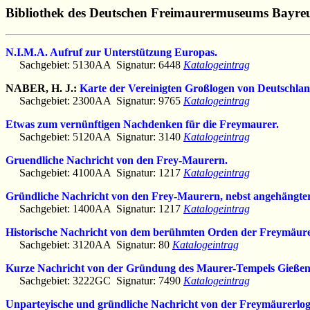
Bibliothek des Deutschen Freimaurermuseums Bayre
N.I.M.A. Aufruf zur Unterstützung Europas.
Sachgebiet: 5130AA Signatur: 6448
Katalogeintrag
NABER, H. J.:
Karte der Vereinigten Großlogen von Deutschlan
Sachgebiet: 2300AA Signatur: 9765
Katalogeintrag
Etwas zum vernünftigen Nachdenken für die Freymaurer.
Sachgebiet: 5120AA Signatur: 3140
Katalogeintrag
Gruendliche Nachricht von den Frey-Maurern.
Sachgebiet: 4100AA Signatur: 1217
Katalogeintrag
Gründliche Nachricht von den Frey-Maurern, nebst angehängter h
Sachgebiet: 1400AA Signatur: 1217
Katalogeintrag
Historische Nachricht von dem berühmten Orden der Freymäure
Sachgebiet: 3120AA Signatur: 80
Katalogeintrag
Kurze Nachricht von der Gründung des Maurer-Tempels Gießen
Sachgebiet: 3222GC Signatur: 7490
Katalogeintrag
Unparteyische und gründliche Nachricht von der Freymäurerlog