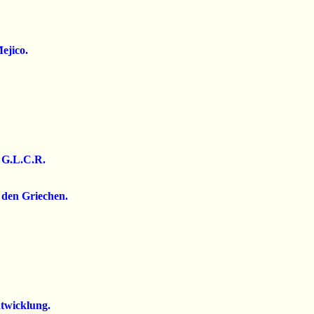
Mejico.
t G.L.C.R.
i den Griechen.
ntwicklung.