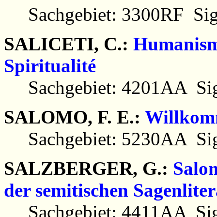
Sachgebiet: 3300RF Sig
SALICETI, C.:
Humanisme
Spiritualité
Sachgebiet: 4201AA Sig
SALOMO, F. E.:
Willkom
Sachgebiet: 5230AA Sig
SALZBERGER, G.:
Salo
der semitischen Sagenliter
Sachgebiet: 4411AA Sig