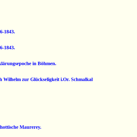
26-1843.
26-1843.
fklärungsepoche in Böhmen.
ch Wilhelm zur Glückseligkeit i.Or. Schmalkal
chottische Maurerey.