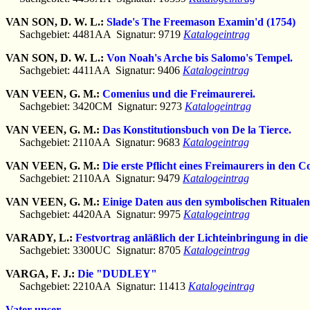
VAN SON, D. W. L.:
Slade's The Freemason Examin'd (1754)
Sachgebiet: 4481AA Signatur: 9719
Katalogeintrag
VAN SON, D. W. L.:
Von Noah's Arche bis Salomo's Tempel.
Sachgebiet: 4411AA Signatur: 9406
Katalogeintrag
VAN VEEN, G. M.:
Comenius und die Freimaurerei.
Sachgebiet: 3420CM Signatur: 9273
Katalogeintrag
VAN VEEN, G. M.:
Das Konstitutionsbuch von De la Tierce.
Sachgebiet: 2110AA Signatur: 9683
Katalogeintrag
VAN VEEN, G. M.:
Die erste Pflicht eines Freimaurers in den C
Sachgebiet: 2110AA Signatur: 9479
Katalogeintrag
VAN VEEN, G. M.:
Einige Daten aus den symbolischen Rituale
Sachgebiet: 4420AA Signatur: 9975
Katalogeintrag
VARADY, L.:
Festvortrag anläßlich der Lichteinbringung in di
Sachgebiet: 3300UC Signatur: 8705
Katalogeintrag
VARGA, F. J.:
Die "DUDLEY"
Sachgebiet: 2210AA Signatur: 11413
Katalogeintrag
Vater unser...