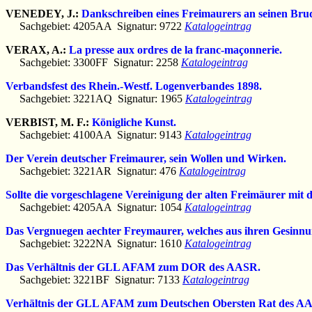
VENEDEY, J.:
Dankschreiben eines Freimaurers an seinen Brud
Sachgebiet: 4205AA Signatur: 9722
Katalogeintrag
VERAX, A.:
La presse aux ordres de la franc-maçonnerie.
Sachgebiet: 3300FF Signatur: 2258
Katalogeintrag
Verbandsfest des Rhein.-Westf. Logenverbandes 1898.
Sachgebiet: 3221AQ Signatur: 1965
Katalogeintrag
VERBIST, M. F.:
Königliche Kunst.
Sachgebiet: 4100AA Signatur: 9143
Katalogeintrag
Der Verein deutscher Freimaurer, sein Wollen und Wirken.
Sachgebiet: 3221AR Signatur: 476
Katalogeintrag
Sollte die vorgeschlagene Vereinigung der alten Freimäurer mit 
Sachgebiet: 4205AA Signatur: 1054
Katalogeintrag
Das Vergnuegen aechter Freymaurer, welches aus ihren Gesinnun
Sachgebiet: 3222NA Signatur: 1610
Katalogeintrag
Das Verhältnis der GLL AFAM zum DOR des AASR.
Sachgebiet: 3221BF Signatur: 7133
Katalogeintrag
Verhältnis der GLL AFAM zum Deutschen Obersten Rat des A