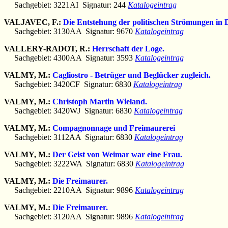
Sachgebiet: 3221AI Signatur: 244
Katalogeintrag
VALJAVEC, F.:
Die Entstehung der politischen Strömungen in 
Sachgebiet: 3130AA Signatur: 9670
Katalogeintrag
VALLERY-RADOT, R.:
Herrschaft der Loge.
Sachgebiet: 4300AA Signatur: 3593
Katalogeintrag
VALMY, M.:
Cagliostro - Betrüger und Beglücker zugleich.
Sachgebiet: 3420CF Signatur: 6830
Katalogeintrag
VALMY, M.:
Christoph Martin Wieland.
Sachgebiet: 3420WJ Signatur: 6830
Katalogeintrag
VALMY, M.:
Compagnonnage und Freimaurerei
Sachgebiet: 3112AA Signatur: 6830
Katalogeintrag
VALMY, M.:
Der Geist von Weimar war eine Frau.
Sachgebiet: 3222WA Signatur: 6830
Katalogeintrag
VALMY, M.:
Die Freimaurer.
Sachgebiet: 2210AA Signatur: 9896
Katalogeintrag
VALMY, M.:
Die Freimaurer.
Sachgebiet: 3120AA Signatur: 9896
Katalogeintrag