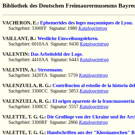
Bibliothek des Deutschen Freimaurermuseums Bayre
VACHERON, E.:
Ephemerides des loges maçonniques de Lyon.
Sachgebiet: 3300FF Signatur: 1980
Katalogeintrag
VAILLANT, B.:
Westliche Einweihungslehren.
Sachgebiet: 6010AA Signatur: 9430
Katalogeintrag
VALENTIN:
Das Arbeitsfeld der Loge.
Sachgebiet: 4410AA Signatur: 6443
Katalogeintrag
VALENTIN, A.:
Stresemann.
Sachgebiet: 3420TA Signatur: 5759
Katalogeintrag
VALENZUELA, R. G.:
Contribucion al estudio de la historia d
Sachgebiet: 3300CC Signatur: 5853
Katalogeintrag
VALENZUELA, R. G.:
El origen aparente de la francmasoneria 
Sachgebiet: 3300CC Signatur: 5557
Katalogeintrag
VALETTE, T. G. G.:
Die Großloge von der Ukraine und ihr Arc
Sachgebiet: 3300RF Signatur: 2866
Katalogeintrag
VALETTE, T. G. G.:
Handschriften aus der "Klossiaanschen" B