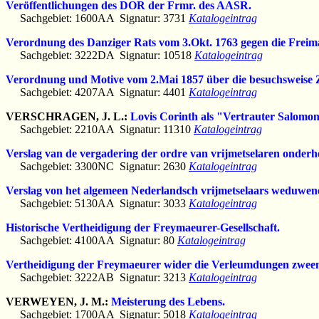
Veröffentlichungen des DOR der Frmr. des AASR.
Sachgebiet: 1600AA Signatur: 3731
Katalogeintrag
Verordnung des Danziger Rats vom 3.Okt. 1763 gegen die Freim
Sachgebiet: 3222DA Signatur: 10518
Katalogeintrag
Verordnung und Motive vom 2.Mai 1857 über die besuchsweise 
Sachgebiet: 4207AA Signatur: 4401
Katalogeintrag
VERSCHRAGEN, J. L.:
Lovis Corinth als "Vertrauter Salomon
Sachgebiet: 2210AA Signatur: 11310
Katalogeintrag
Verslag van de vergadering der ordre van vrijmetselaren onderh
Sachgebiet: 3300NC Signatur: 2630
Katalogeintrag
Verslag von het algemeen Nederlandsch vrijmetselaars weduwene
Sachgebiet: 5130AA Signatur: 3033
Katalogeintrag
Historische Vertheidigung der Freymaeurer-Gesellschaft.
Sachgebiet: 4100AA Signatur: 80
Katalogeintrag
Vertheidigung der Freymaeurer wider die Verleumdungen zweener
Sachgebiet: 3222AB Signatur: 3213
Katalogeintrag
VERWEYEN, J. M.:
Meisterung des Lebens.
Sachgebiet: 1700AA Signatur: 5018
Katalogeintrag