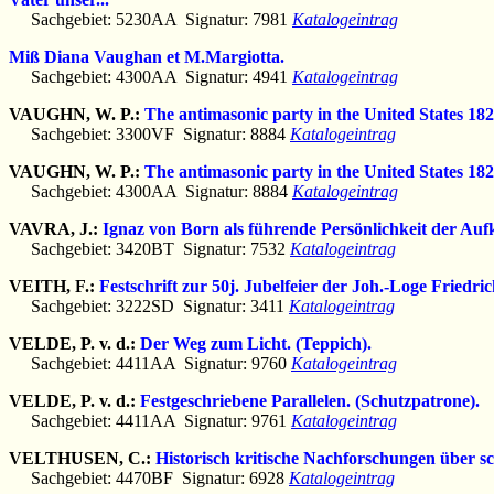
Sachgebiet: 5230AA Signatur: 7981
Katalogeintrag
Miß Diana Vaughan et M.Margiotta.
Sachgebiet: 4300AA Signatur: 4941
Katalogeintrag
VAUGHN, W. P.:
The antimasonic party in the United States 18
Sachgebiet: 3300VF Signatur: 8884
Katalogeintrag
VAUGHN, W. P.:
The antimasonic party in the United States 18
Sachgebiet: 4300AA Signatur: 8884
Katalogeintrag
VAVRA, J.:
Ignaz von Born als führende Persönlichkeit der Au
Sachgebiet: 3420BT Signatur: 7532
Katalogeintrag
VEITH, F.:
Festschrift zur 50j. Jubelfeier der Joh.-Loge Friedri
Sachgebiet: 3222SD Signatur: 3411
Katalogeintrag
VELDE, P. v. d.:
Der Weg zum Licht. (Teppich).
Sachgebiet: 4411AA Signatur: 9760
Katalogeintrag
VELDE, P. v. d.:
Festgeschriebene Parallelen. (Schutzpatrone).
Sachgebiet: 4411AA Signatur: 9761
Katalogeintrag
VELTHUSEN, C.:
Historisch kritische Nachforschungen über s
Sachgebiet: 4470BF Signatur: 6928
Katalogeintrag