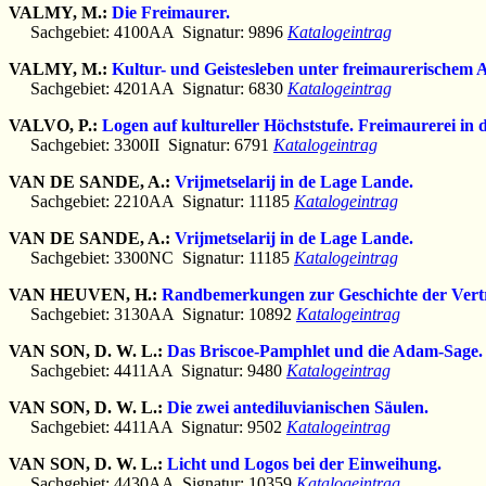
VALMY, M.:
Die Freimaurer.
Sachgebiet: 4100AA Signatur: 9896
Katalogeintrag
VALMY, M.:
Kultur- und Geistesleben unter freimaurerischem 
Sachgebiet: 4201AA Signatur: 6830
Katalogeintrag
VALVO, P.:
Logen auf kultureller Höchststufe. Freimaurerei in 
Sachgebiet: 3300II Signatur: 6791
Katalogeintrag
VAN DE SANDE, A.:
Vrijmetselarij in de Lage Lande.
Sachgebiet: 2210AA Signatur: 11185
Katalogeintrag
VAN DE SANDE, A.:
Vrijmetselarij in de Lage Lande.
Sachgebiet: 3300NC Signatur: 11185
Katalogeintrag
VAN HEUVEN, H.:
Randbemerkungen zur Geschichte der Vert
Sachgebiet: 3130AA Signatur: 10892
Katalogeintrag
VAN SON, D. W. L.:
Das Briscoe-Pamphlet und die Adam-Sage.
Sachgebiet: 4411AA Signatur: 9480
Katalogeintrag
VAN SON, D. W. L.:
Die zwei antediluvianischen Säulen.
Sachgebiet: 4411AA Signatur: 9502
Katalogeintrag
VAN SON, D. W. L.:
Licht und Logos bei der Einweihung.
Sachgebiet: 4430AA Signatur: 10359
Katalogeintrag