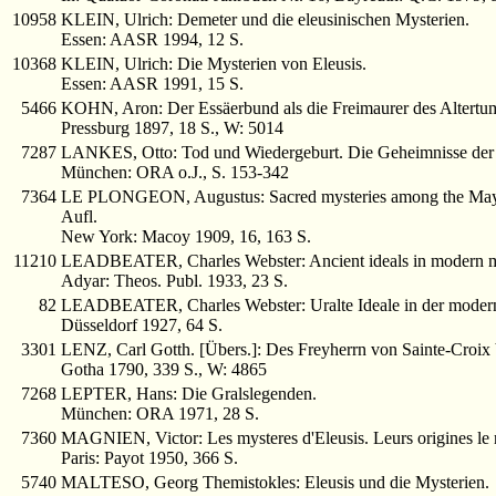
10958
KLEIN, Ulrich: Demeter und die eleusinischen Mysterien.
Essen: AASR 1994, 12 S.
10368
KLEIN, Ulrich: Die Mysterien von Eleusis.
Essen: AASR 1991, 15 S.
5466
KOHN, Aron: Der Essäerbund als die Freimaurer des Altertu
Pressburg 1897, 18 S., W: 5014
7287
LANKES, Otto: Tod und Wiedergeburt. Die Geheimnisse der 
München: ORA o.J., S. 153-342
7364
LE PLONGEON, Augustus: Sacred mysteries among the Mayas a
Aufl.
New York: Macoy 1909, 16, 163 S.
11210
LEADBEATER, Charles Webster: Ancient ideals in modern m
Adyar: Theos. Publ. 1933, 23 S.
82
LEADBEATER, Charles Webster: Uralte Ideale in der modernen
Düsseldorf 1927, 64 S.
3301
LENZ, Carl Gotth. [Übers.]: Des Freyherrn von Sainte-Croix 
Gotha 1790, 339 S., W: 4865
7268
LEPTER, Hans: Die Gralslegenden.
München: ORA 1971, 28 S.
7360
MAGNIEN, Victor: Les mysteres d'Eleusis. Leurs origines le rit
Paris: Payot 1950, 366 S.
5740
MALTESO, Georg Themistokles: Eleusis und die Mysterien.