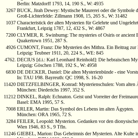
Berlin: Matzdorff 1793, 14, 190 S., W: 4935
3267
BUCK, Jirah Dewey: Mystische Maurerei oder die Symbole der
Groß-Lichterfelde: Zillmann 1908, 15, 265 S., W: 31482
1037
Characteristick der alten Mysterien für Gelehrte und Ungelehr
Frankfurt, Leipzig 1787, 12, 432 S., W: 4867
7200
CLYMER, R. Swinburng: The mysteries of Osiris or ancient Eg
Quakertown 1951, 287 S.
4926
CUMONT, Franz: Die Mysterien des Mithra. Ein Beitrag zur R
Leipzig: Teubner 1911, 20, 224 S., WE: 845
4762.
DECIUS [d.i.: Karl Leonhard Reinhold]: Die hebraischen Myster
Leipzig: Göschen 1788, 192 S., W: 4958
6830
DE DECKER, Daniel: Die alten Mysterienbünde - eine Vorstuf
In: TAU I/98. Bayreuth: QC 1998, S. 16-20
11420
DIETZFELBINGER, Konrad: Mysterienschulen: Vom alten Ägyp
München: Diederichs 1997, 352 S.
11212
DINKEL, Ralph: Echnaton. Geist und Vorreiter der Freimaure
Basel: EMA 1995, 57 S.
7008
ERLER, Martin: Das Symbol des Lebens im alten Ägypten.
München: ORA 1965, 72 S.
3284
FEILER, Leopold: Mysterion. Gedanken vor den dionysischen 
Wien 1946, 83 S., 9 Tfln.
11246
GIEBEL, Marion: Das Geheimnis der Mysterien. Alte Kulte 