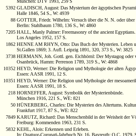
München: DTV 1993, 259 S
5392
GLADISCH, August: Das Mysterium der ägyptischen Pyrami
Halle 1846, 54 S., W: 4939
88
GOTTER, Friedr. Wilhelm: Versuch über die N. N. oder über
Berlin: Stahlbaum 1780, 136 S., W: 4860
7205
HALL, Manly Palmer: Freemasonry of the ancient Egyptians. 
Los Angeles 1952, 157 S.
1862
HENNE AM RHYN, Otto: Das Buch der Mysterien. Leben und T
St.Gallen 1869; 3. Aufl. Leipzig 1891, 320, 373 S., W: 3825
3738
HERMANN, Joh. Gottl. gen. Eichhörnl: Der Mystagog oder vo
Osanbrück, Hamm: Perrenon 1789, 319 S., W: 4868
10352
HEYD, Werner: Die Religion und Mythologie der alten Ägypt
Essen: AASR 1991, 12 S.
10351
HEYD, Werner: Die Religion und Mythologie der mesoamerik
Essen: AASR 1991, 18 S.
218
HORNEFFER, August: Symbolik der Mysterienbünde.
München 1916, 221 S., WE: 821
50
HÜNERBERG, Charles: Die Mysterien des Altertums. Kulturh
Frankfurt 1917, 87 S., WE: 822
7849
KARUTZ, Richard: Das Menschenbild in der Weisheit der Völ
Freiburg: Kommenden 1963, 231 S.
5832
KEHL, Alois: Erkennen und Erleben.
In: Quatuor-Coronati-Jahrbuch Nr. 16, Bayreuth: Q.C. 1979, 