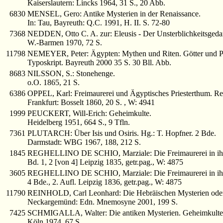
Kaiserslautern: Lincks 1964, 31 S., 20 Abb.
6830
MENSEL, Gero: Antike Mysterien in der Renaissance.
In: Tau, Bayreuth: Q.C. 1991, H. II. S. 72-80
7368
NEDDEN, Otto C. A. zur: Eleusis - Der Unsterblichkeitsgeda
W.-Barmen 1970, 72 S.
11798
NEMEYER, Peter: Ägypten: Mythen und Riten. Götter und 
Typoskript. Bayreuth 2000 35 S. 30 Bll. Abb.
8683
NILSSON, S.: Stonehenge.
o.O. 1865, 21 S.
6386
OPPEL, Karl: Freimaurerei und Ägyptisches Priesterthum. Re
Frankfurt: Bosselt 1860, 20 S. , W: 4941
1999
PEUCKERT, Will-Erich: Geheimkulte.
Heidelberg 1951, 664 S., 9 Tfln.
7361
PLUTARCH: Über Isis und Osiris. Hg.: T. Hopfner. 2 Bde.
Darmstadt: WBG 1967, 188, 212 S.
1845
REGHELLINO DE SCHIO, Marziale: Die Freimaurerei in ihrem 
Bd. 1, 2 [von 4] Leipzig 1835, getr.pag., W: 4875
3605
REGHELLINO DE SCHIO, Marziale: Die Freimaurerei in ihrem 
4 Bde., 2. Aufl. Leipzig 1836, getr.pag., W: 4875
11790
REINHOLD, Carl Leonhard: Die Hebräischen Mysterien oder d
Neckargemünd: Edn. Mnemosyne 2001, 199 S.
7425
SCHMIGALLA, Walter: Die antiken Mysterien. Geheimkulte d
Köln 1974, 67 S.