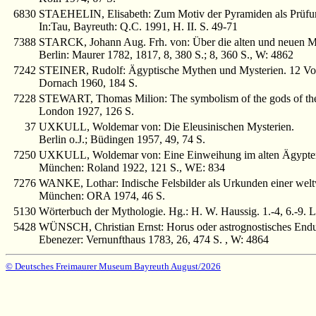
6830
STAEHELIN, Elisabeth: Zum Motiv der Pyramiden als Prüfun
In:Tau, Bayreuth: Q.C. 1991, H. II. S. 49-71
7388
STARCK, Johann Aug. Frh. von: Über die alten und neuen My
Berlin: Maurer 1782, 1817, 8, 380 S.; 8, 360 S., W: 4862
7242
STEINER, Rudolf: Ägyptische Mythen und Mysterien. 12 Vor
Dornach 1960, 184 S.
7228
STEWART, Thomas Milion: The symbolism of the gods of the E
London 1927, 126 S.
37
UXKULL, Woldemar von: Die Eleusinischen Mysterien.
Berlin o.J.; Büdingen 1957, 49, 74 S.
7250
UXKULL, Woldemar von: Eine Einweihung im alten Ägypte
München: Roland 1922, 121 S., WE: 834
7276
WANKE, Lothar: Indische Felsbilder als Urkunden einer weltw
München: ORA 1974, 46 S.
5130
Wörterbuch der Mythologie. Hg.: H. W. Haussig. 1.-4, 6.-9. Lie
5428
WÜNSCH, Christian Ernst: Horus oder astrognostisches Endurt
Ebenezer: Vernunfthaus 1783, 26, 474 S. , W: 4864
© Deutsches Freimaurer Museum Bayreuth August/2026