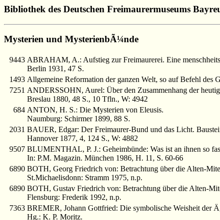
Bibliothek des Deutschen Freimaurermuseums Bayre
Mysterien und MysterienbÃ¼nde
9443
ABRAHAM, A.: Aufstieg zur Freimaurerei. Eine menschheitsg
Berlin 1931, 47 S.
1493
Allgemeine Reformation der ganzen Welt, so auf Befehl des Got
7251
ANDERSSOHN, Aurel: Über den Zusammenhang der heutigen Fr
Breslau 1880, 48 S., 10 Tfln., W: 4942
684
ANTON, H. S.: Die Mysterien von Eleusis.
Naumburg: Schirmer 1899, 88 S.
2031
BAUER, Edgar: Der Freimaurer-Bund und das Licht. Bausteine
Hannover 1877, 4, 124 S., W: 4882
9507
BLUMENTHAL, P. J.: Geheimbünde: Was ist an ihnen so fasz
In: P.M. Magazin. München 1986, H. 11, S. 60-66
6890
BOTH, Georg Friedrich von: Betrachtung über die Alten-Mite
St.Michaelisdonn: Stramm 1975, n.p.
6890
BOTH, Gustav Friedrich von: Betrachtung über die Alten-Mit
Flensburg: Frederik 1992, n.p.
7363
BREMER, Johann Gottfried: Die symbolische Weisheit der Äg
Hg.: K. P. Moritz.