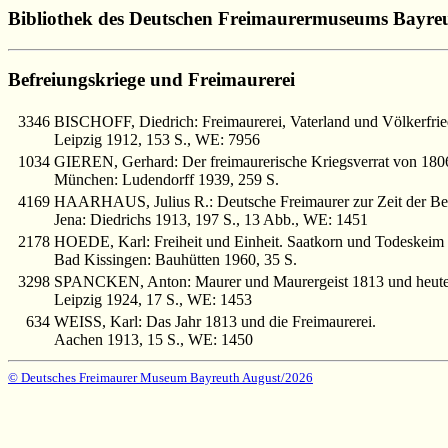
Bibliothek des Deutschen Freimaurermuseums Bayre
Befreiungskriege und Freimaurerei
3346
BISCHOFF, Diedrich: Freimaurerei, Vaterland und Völkerfrie
Leipzig 1912, 153 S., WE: 7956
1034
GIEREN, Gerhard: Der freimaurerische Kriegsverrat von 180
München: Ludendorff 1939, 259 S.
4169
HAARHAUS, Julius R.: Deutsche Freimaurer zur Zeit der Bef
Jena: Diedrichs 1913, 197 S., 13 Abb., WE: 1451
2178
HOEDE, Karl: Freiheit und Einheit. Saatkorn und Todeskeim 
Bad Kissingen: Bauhütten 1960, 35 S.
3298
SPANCKEN, Anton: Maurer und Maurergeist 1813 und heute
Leipzig 1924, 17 S., WE: 1453
634
WEISS, Karl: Das Jahr 1813 und die Freimaurerei.
Aachen 1913, 15 S., WE: 1450
© Deutsches Freimaurer Museum Bayreuth August/2026