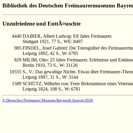
Bibliothek des Deutschen Freimaurermuseums Bayre
Unzufriedene und EnttÃ¤uschte
4440
DAIBER, Albert Ludwig: Elf Jahre Freimaurer.
Stuttgart 1921, 77 S., WE: 8497
985
FINDEL, Josef Gabriel: Die Totengräber des Freimaurertu
Leipzig 1892, 42 S., W: 6795
829
MILIM, Otto: 25 Jahre Freimaurer. Erlebnisse und Enttäus
Berlin 1910, 73 S., W: 31126
10555
S., V.: Das gewaltige Nichts. Etwas über Freimaurer-Theor
Leipzig 1897, 31 S., W: 3144
1589
SCHÜTZ, Wilhelm von: Freie Bekenntnisse eines Veterane
Leipzig 1824, 108 S., W: 6781
© Deutsches Freimaurer Museum Bayreuth August/2026