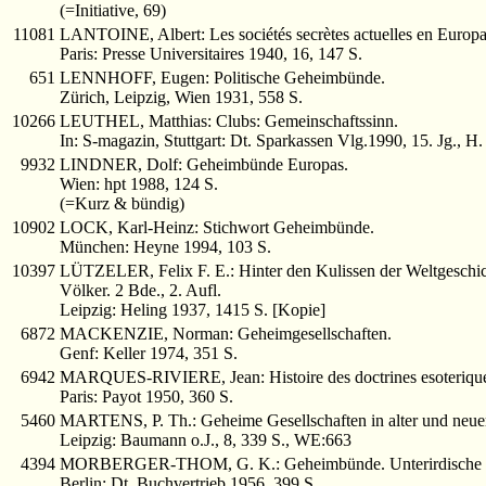
(=Initiative, 69)
11081
LANTOINE, Albert: Les sociétés secrètes actuelles en Europa
Paris: Presse Universitaires 1940, 16, 147 S.
651
LENNHOFF, Eugen: Politische Geheimbünde.
Zürich, Leipzig, Wien 1931, 558 S.
10266
LEUTHEL, Matthias: Clubs: Gemeinschaftssinn.
In: S-magazin, Stuttgart: Dt. Sparkassen Vlg.1990, 15. Jg., H. 
9932
LINDNER, Dolf: Geheimbünde Europas.
Wien: hpt 1988, 124 S.
(=Kurz & bündig)
10902
LOCK, Karl-Heinz: Stichwort Geheimbünde.
München: Heyne 1994, 103 S.
10397
LÜTZELER, Felix F. E.: Hinter den Kulissen der Weltgeschich
Völker. 2 Bde., 2. Aufl.
Leipzig: Heling 1937, 1415 S. [Kopie]
6872
MACKENZIE, Norman: Geheimgesellschaften.
Genf: Keller 1974, 351 S.
6942
MARQUES-RIVIERE, Jean: Histoire des doctrines esoterique
Paris: Payot 1950, 360 S.
5460
MARTENS, P. Th.: Geheime Gesellschaften in alter und neuer 
Leipzig: Baumann o.J., 8, 339 S., WE:663
4394
MORBERGER-THOM, G. K.: Geheimbünde. Unterirdische G
Berlin: Dt. Buchvertrieb 1956, 399 S.