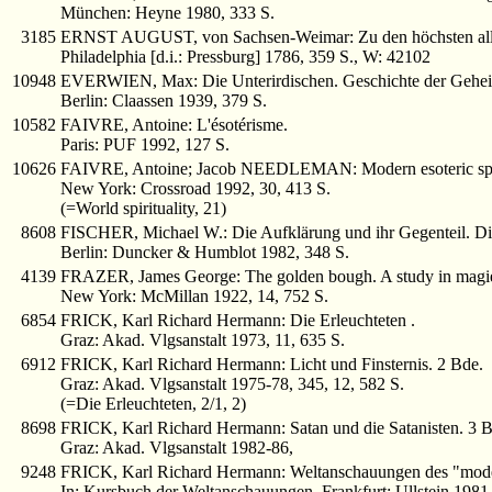
München: Heyne 1980, 333 S.
3185
ERNST AUGUST, von Sachsen-Weimar: Zu den höchsten allein
Philadelphia [d.i.: Pressburg] 1786, 359 S., W: 42102
10948
EVERWIEN, Max: Die Unterirdischen. Geschichte der Gehei
Berlin: Claassen 1939, 379 S.
10582
FAIVRE, Antoine: L'ésotérisme.
Paris: PUF 1992, 127 S.
10626
FAIVRE, Antoine; Jacob NEEDLEMAN: Modern esoteric spiri
New York: Crossroad 1992, 30, 413 S.
(=World spirituality, 21)
8608
FISCHER, Michael W.: Die Aufklärung und ihr Gegenteil. Die
Berlin: Duncker & Humblot 1982, 348 S.
4139
FRAZER, James George: The golden bough. A study in magie 
New York: McMillan 1922, 14, 752 S.
6854
FRICK, Karl Richard Hermann: Die Erleuchteten .
Graz: Akad. Vlgsanstalt 1973, 11, 635 S.
6912
FRICK, Karl Richard Hermann: Licht und Finsternis. 2 Bde.
Graz: Akad. Vlgsanstalt 1975-78, 345, 12, 582 S.
(=Die Erleuchteten, 2/1, 2)
8698
FRICK, Karl Richard Hermann: Satan und die Satanisten. 3 B
Graz: Akad. Vlgsanstalt 1982-86,
9248
FRICK, Karl Richard Hermann: Weltanschauungen des "mode
In: Kursbuch der Weltanschauungen. Frankfurt: Ullstein 1981