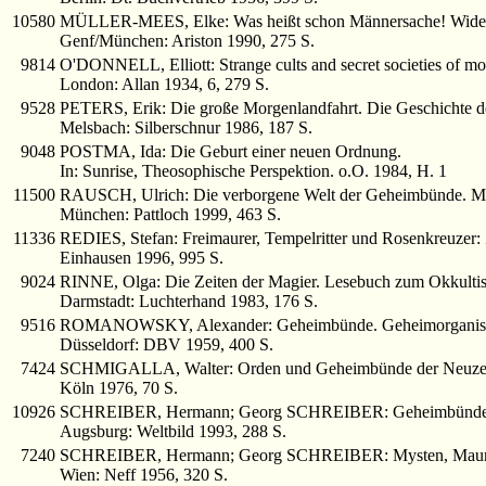
10580
MÜLLER-MEES, Elke: Was heißt schon Männersache! Wider 
Genf/München: Ariston 1990, 275 S.
9814
O'DONNELL, Elliott: Strange cults and secret societies of m
London: Allan 1934, 6, 279 S.
9528
PETERS, Erik: Die große Morgenlandfahrt. Die Geschichte de
Melsbach: Silberschnur 1986, 187 S.
9048
POSTMA, Ida: Die Geburt einer neuen Ordnung.
In: Sunrise, Theosophische Perspektion. o.O. 1984, H. 1
11500
RAUSCH, Ulrich: Die verborgene Welt der Geheimbünde. Mit
München: Pattloch 1999, 463 S.
11336
REDIES, Stefan: Freimaurer, Tempelritter und Rosenkreuzer:
Einhausen 1996, 995 S.
9024
RINNE, Olga: Die Zeiten der Magier. Lesebuch zum Okkulti
Darmstadt: Luchterhand 1983, 176 S.
9516
ROMANOWSKY, Alexander: Geheimbünde. Geheimorganisatio
Düsseldorf: DBV 1959, 400 S.
7424
SCHMIGALLA, Walter: Orden und Geheimbünde der Neuzei
Köln 1976, 70 S.
10926
SCHREIBER, Hermann; Georg SCHREIBER: Geheimbünde von
Augsburg: Weltbild 1993, 288 S.
7240
SCHREIBER, Hermann; Georg SCHREIBER: Mysten, Maurer 
Wien: Neff 1956, 320 S.