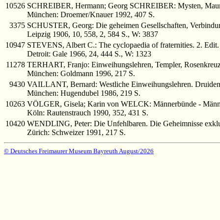
10526
SCHREIBER, Hermann; Georg SCHREIBER: Mysten, Maurer u
München: Droemer/Knauer 1992, 407 S.
3375
SCHUSTER, Georg: Die geheimen Gesellschaften, Verbindun
Leipzig 1906, 10, 558, 2, 584 S., W: 3837
10947
STEVENS, Albert C.: The cyclopaedia of fraternities. 2. Edi
Detroit: Gale 1966, 24, 444 S., W: 1323
11278
TERHART, Franjo: Einweihungslehren, Templer, Rosenkreuz
München: Goldmann 1996, 217 S.
9430
VAILLANT, Bernard: Westliche Einweihungslehren. Druiden,
München: Hugendubel 1986, 219 S.
10263
VÖLGER, Gisela; Karin von WELCK: Männerbünde - Männerb
Köln: Rautenstrauch 1990, 352, 431 S.
10420
WENDLING, Peter: Die Unfehlbaren. Die Geheimnisse exklus
Zürich: Schweizer 1991, 217 S.
© Deutsches Freimaurer Museum Bayreuth August/2026