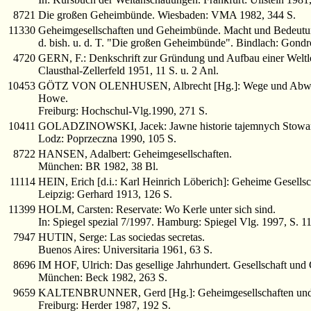
8721
Die großen Geheimbünde. Wiesbaden: VMA 1982, 344 S.
11330
Geheimgesellschaften und Geheimbünde. Macht und Bedeutun
d. bish. u. d. T. "Die großen Geheimbünde". Bindlach: Gond
4720
GERN, F.: Denkschrift zur Gründung und Aufbau einer Weltl
Clausthal-Zellerfeld 1951, 11 S. u. 2 Anl.
10453
GÖTZ VON OLENHUSEN, Albrecht [Hg.]: Wege und Abwege. Bei
Howe.
Freiburg: Hochschul-Vlg.1990, 271 S.
10411
GOLADZINOWSKI, Jacek: Jawne historie tajemnych Stowar
Lodz: Poprzeczna 1990, 105 S.
8722
HANSEN, Adalbert: Geheimgesellschaften.
München: BR 1982, 38 Bl.
11114
HEIN, Erich [d.i.: Karl Heinrich Löberich]: Geheime Gesellsch
Leipzig: Gerhard 1913, 126 S.
11399
HOLM, Carsten: Reservate: Wo Kerle unter sich sind.
In: Spiegel spezial 7/1997. Hamburg: Spiegel Vlg. 1997, S. 1
7947
HUTIN, Serge: Las sociedas secretas.
Buenos Aires: Universitaria 1961, 63 S.
8696
IM HOF, Ulrich: Das gesellige Jahrhundert. Gesellschaft und G
München: Beck 1982, 263 S.
9659
KALTENBRUNNER, Gerd [Hg.]: Geheimgesellschaften und 
Freiburg: Herder 1987, 192 S.