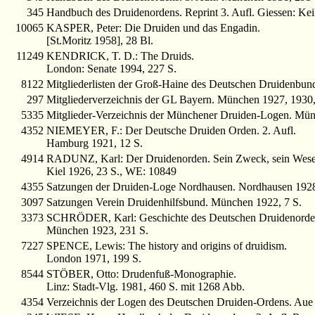
345
Handbuch des Druidenordens. Reprint 3. Aufl. Giessen: Kei
10065
KASPER, Peter: Die Druiden und das Engadin.
[St.Moritz 1958], 28 Bl.
11249
KENDRICK, T. D.: The Druids.
London: Senate 1994, 227 S.
8122
Mitgliederlisten der Groß-Haine des Deutschen Druidenbund
297
Mitgliederverzeichnis der GL Bayern. München 1927, 1930,
5335
Mitglieder-Verzeichnis der Münchener Druiden-Logen. Mün
4352
NIEMEYER, F.: Der Deutsche Druiden Orden. 2. Aufl.
Hamburg 1921, 12 S.
4914
RADUNZ, Karl: Der Druidenorden. Sein Zweck, sein Wesen,
Kiel 1926, 23 S., WE: 10849
4355
Satzungen der Druiden-Loge Nordhausen. Nordhausen 1928
3097
Satzungen Verein Druidenhilfsbund. München 1922, 7 S.
3373
SCHRÖDER, Karl: Geschichte des Deutschen Druidenorden
München 1923, 231 S.
7227
SPENCE, Lewis: The history and origins of druidism.
London 1971, 199 S.
8544
STÖBER, Otto: Drudenfuß-Monographie.
Linz: Stadt-Vlg. 1981, 460 S. mit 1268 Abb.
4354
Verzeichnis der Logen des Deutschen Druiden-Ordens. Aue 