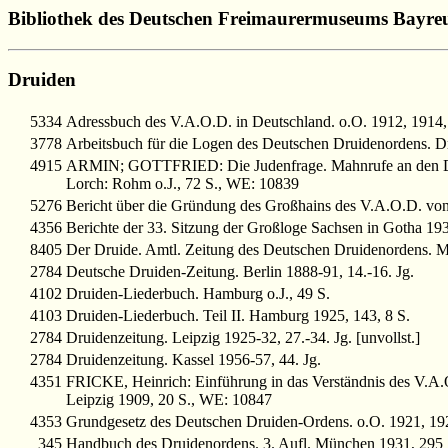
Bibliothek des Deutschen Freimaurermuseums Bayre
Druiden
5334
Adressbuch des V.A.O.D. in Deutschland. o.O. 1912, 1914, 
3778
Arbeitsbuch für die Logen des Deutschen Druidenordens. D
4915
ARMIN; GOTTFRIED: Die Judenfrage. Mahnrufe an den De
Lorch: Rohm o.J., 72 S., WE: 10839
5276
Bericht über die Gründung des Großhains des V.A.O.D. vo
4356
Berichte der 33. Sitzung der Großloge Sachsen in Gotha 193
8405
Der Druide. Amtl. Zeitung des Deutschen Druidenordens. Mü
2784
Deutsche Druiden-Zeitung. Berlin 1888-91, 14.-16. Jg.
4102
Druiden-Liederbuch. Hamburg o.J., 49 S.
4103
Druiden-Liederbuch. Teil II. Hamburg 1925, 143, 8 S.
2784
Druidenzeitung. Leipzig 1925-32, 27.-34. Jg. [unvollst.]
2784
Druidenzeitung. Kassel 1956-57, 44. Jg.
4351
FRICKE, Heinrich: Einführung in das Verständnis des V.A
Leipzig 1909, 20 S., WE: 10847
4353
Grundgesetz des Deutschen Druiden-Ordens. o.O. 1921, 192
345
Handbuch des Druidenordens. 3. Aufl. München 1931, 295 